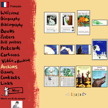
Français
1
|
|
2
3
Mario au fil du temps