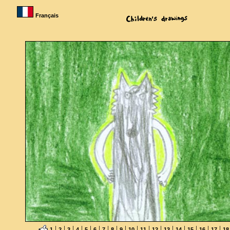
Français
|
|
|
|
|
|
|
|
|
|
|
|
|
|
|
|
|
1
2
3
4
5
6
7
8
9
10
11
12
13
14
15
16
17
18