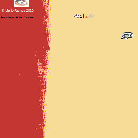
© Mario Ramos 2023
|
2
1
Webmaster : Anne Rousseau