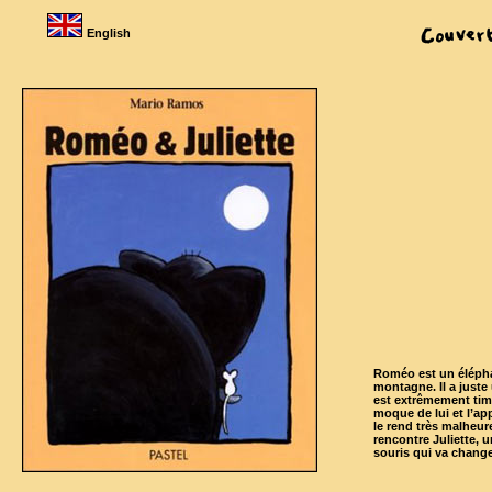
English
Roméo est un éléph
montagne. Il a juste 
est extrêmement tim
moque de lui et l’app
le rend très malheure
rencontre Juliette, 
souris qui va change