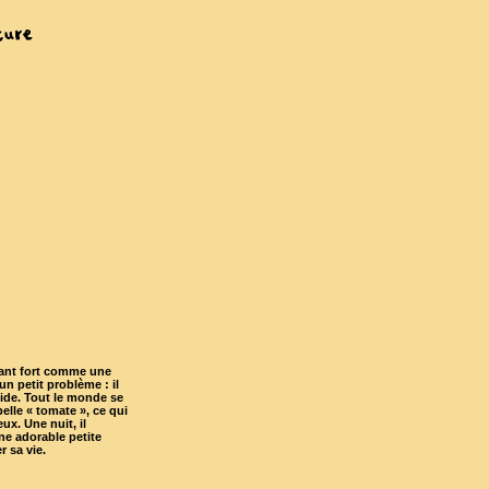
ant fort comme une
un petit problème : il
ide. Tout le monde se
elle « tomate », ce qui
ux. Une nuit, il
une adorable petite
r sa vie.